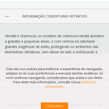
INFORMAÇÃO COBERTURAS RETRÁTEIS
Versátil e charmosa, os modelos de cobertura retrátil atendem
a grandes e pequenas áreas, e com certeza irá satisfazer
grandes exigências de estilo, protegendo os ambientes das
intempéries climáticas, sem deixar de lado a sofisticação e
harmonização com o restante do projeto.
Este site usa cookies para melhorar a experiência de navegação,
adaptar-se às suas preferências e executar tarefas analíticas. Se
você continuar navegando, consideramos que aceita o uso deles.
DETALHE: COBERTURAS RETRÁTEIS
Para obter mais informações, consulte nossa
política de
privacidade.
Hunter Douglas é líder mundial em cortinas, persianas e toldos e um
CONCORDO