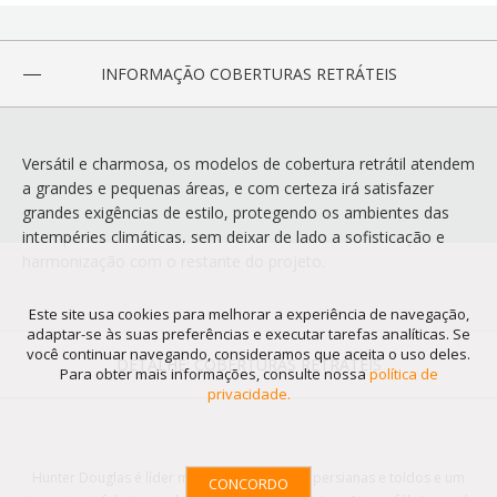
INFORMAÇÃO COBERTURAS RETRÁTEIS
Versátil e charmosa, os modelos de cobertura retrátil atendem
a grandes e pequenas áreas, e com certeza irá satisfazer
grandes exigências de estilo, protegendo os ambientes das
intempéries climáticas, sem deixar de lado a sofisticação e
harmonização com o restante do projeto.
Este site usa cookies para melhorar a experiência de navegação,
adaptar-se às suas preferências e executar tarefas analíticas. Se
você continuar navegando, consideramos que aceita o uso deles.
DETALHE: COBERTURAS RETRÁTEIS
Para obter mais informações, consulte nossa
política de
privacidade.
Hunter Douglas é líder mundial em cortinas, persianas e toldos e um
CONCORDO