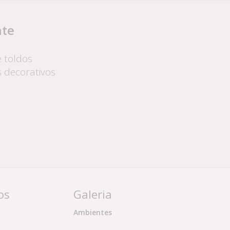
nte
 toldos
 decorativos
os
Galeria
Ambientes