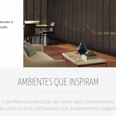
manuais e
izado.
AMBIENTES QUE INSPIRAM
A perfeita combinação de cores dos componentes
ria uma cortina sofisticada com acabamento elegant