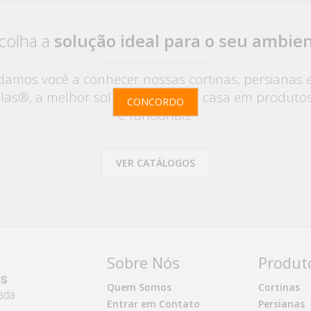
colha a
solução ideal para o seu ambie
amos você a conhecer nossas cortinas, persianas e
as®, a melhor solução para sua casa em produtos
CONCORDO
e funcionais.
VER CATÁLOGOS
Sobre Nós
Produt
Quem Somos
Cortinas
Entrar em Contato
Persianas