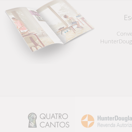
Es
Convid
HunterDougl