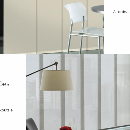
A cortina
ões
kouts e